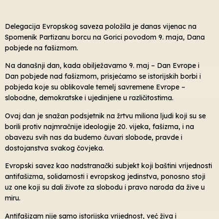
Delegacija Evropskog saveza položila je danas vijenac na
Spomenik Partizanu borcu na Gorici povodom 9. maja, Dana
pobjede na fašizmom.
Na današnji dan, kada obilježavamo 9. maj – Dan Evrope i
Dan pobjede nad fašizmom, prisjećamo se istorijskih borbi i
pobjeda koje su oblikovale temelj savremene Evrope –
slobodne, demokratske i ujedinjene u različitostima.
Ovaj dan je snažan podsjetnik na žrtvu miliona ljudi koji su se
borili protiv najmračnije ideologije 20. vijeka, fašizma, i na
obavezu svih nas da budemo čuvari slobode, pravde i
dostojanstva svakog čovjeka.
Evropski savez kao nadstranački subjekt koji baštini vrijednosti
antifašizma, solidarnosti i evropskog jedinstva, ponosno stoji
uz one koji su dali živote za slobodu i pravo naroda da žive u
miru.
Antifašizam nije samo istorijska vrijednost, već živa i