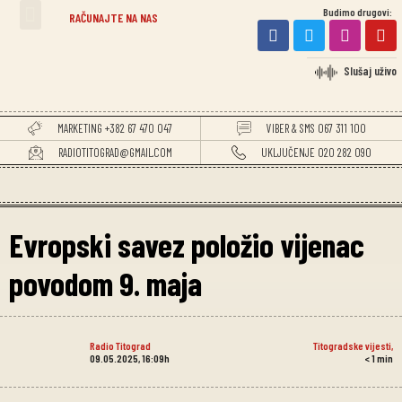
Budimo drugovi:
TITOGRADSKE VIJESTI
RAČUNAJTE NA NAS
Slušaj uživo
MARKETING +382 67 470 047
VIBER & SMS 067 311 100
RADIOTITOGRAD@GMAIL.COM
UKLJUČENJE 020 282 090
Evropski savez položio vijenac
povodom 9. maja
Radio Titograd
Titogradske vijesti
,
09.05.2025, 16:09h
< 1
min