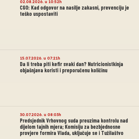
02.08.2026. u 10:52h
CGO: Kad odgovor na nasilje zakasni, prevenciju je
teško uspostaviti
15.07.2026. u 07:21h
Da li treba piti kefir svaki dan? Nutricionistkinja
objašnjava koristi i preporučenu količinu
30.07.2026. u 08:03h
Predsjednik Vrhovnog suda preuzima kontrolu nad
dijelom tajnih mjera; Komisiju za bezbjednosne
provjere formira Vlada, uključuje se i Tužilaštvo