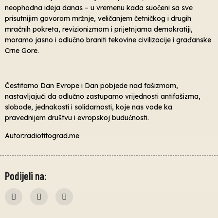
neophodna ideja danas – u vremenu kada suočeni sa sve
prisutnijim govorom mržnje, veličanjem četničkog i drugih
mračnih pokreta, revizionizmom i prijetnjama demokratiji,
moramo jasno i odlučno braniti tekovine civilizacije i građanske
Crne Gore.
Čestitamo Dan Evrope i Dan pobjede nad fašizmom,
nastavljajući da odlučno zastupamo vrijednosti antifašizma,
slobode, jednakosti i solidarnosti, koje nas vode ka
pravednijem društvu i evropskoj budućnosti.
Autor:radiotitograd.me
Podijeli na: