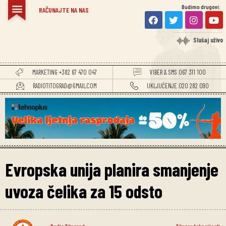
Budimo drugovi:
RAČUNAJTE NA NAS
Slušaj uživo
MARKETING +382 67 470 047
VIBER & SMS 067 311 100
RADIOTITOGRAD@GMAIL.COM
UKLJUČENJE 020 282 090
Evropska unija planira smanjenje
uvoza čelika za 15 odsto
Radio Titograd
Titogradske vijesti
,