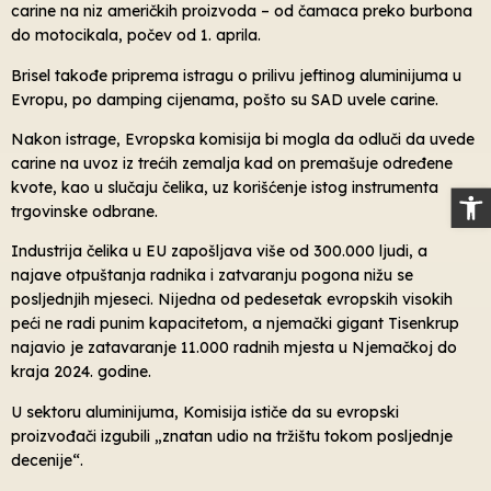
carine na niz američkih proizvoda – od čamaca preko burbona
do motocikala, počev od 1. aprila.
Brisel takođe priprema istragu o prilivu jeftinog aluminijuma u
Evropu, po damping cijenama, pošto su SAD uvele carine.
Nakon istrage, Evropska komisija bi mogla da odluči da uvede
carine na uvoz iz trećih zemalja kad on premašuje određene
kvote, kao u slučaju čelika, uz korišćenje istog instrumenta
Op
trgovinske odbrane.
Industrija čelika u EU zapošljava više od 300.000 ljudi, a
najave otpuštanja radnika i zatvaranju pogona nižu se
posljednjih mjeseci. Nijedna od pedesetak evropskih visokih
peći ne radi punim kapacitetom, a njemački gigant Tisenkrup
najavio je zatavaranje 11.000 radnih mjesta u Njemačkoj do
kraja 2024. godine.
U sektoru aluminijuma, Komisija ističe da su evropski
proizvođači izgubili „znatan udio na tržištu tokom posljednje
decenije“.