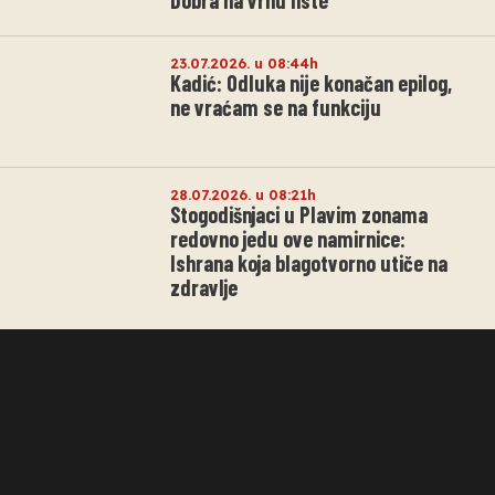
23.07.2026. u 08:44h
Kadić: Odluka nije konačan epilog,
ne vraćam se na funkciju
28.07.2026. u 08:21h
Stogodišnjaci u Plavim zonama
redovno jedu ove namirnice:
Ishrana koja blagotvorno utiče na
zdravlje