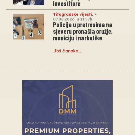
investitore
Titogradske vijesti
,
07.08.2026. u 11:57h
Policija u pretresima na
sjeveru pronašla oružje,
municiju i narkotike
Još članaka…