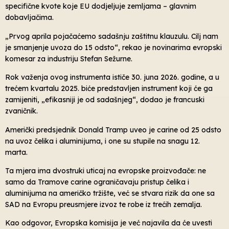
specifične kvote koje EU dodjeljuje zemljama – glavnim
dobavljačima.
„Prvog aprila pojačaćemo sadašnju zaštitnu klauzulu. Cilj nam
je smanjenje uvoza do 15 odsto“, rekao je novinarima evropski
komesar za industriju Stefan Sežurne.
Rok važenja ovog instrumenta ističe 30. juna 2026. godine, a u
trećem kvartalu 2025. biće predstavljen instrument koji će ga
zamijeniti, „efikasniji je od sadašnjeg“, dodao je francuski
zvaničnik.
Američki predsjednik Donald Tramp uveo je carine od 25 odsto
na uvoz čelika i aluminijuma, i one su stupile na snagu 12.
marta.
Ta mjera ima dvostruki uticaj na evropske proizvođače: ne
samo da Tramove carine ograničavaju pristup čelika i
aluminijuma na američko tržište, već se stvara rizik da one sa
SAD na Evropu preusmjere izvoz te robe iz trećih zemalja.
Kao odgovor, Evropska komisija je već najavila da će uvesti