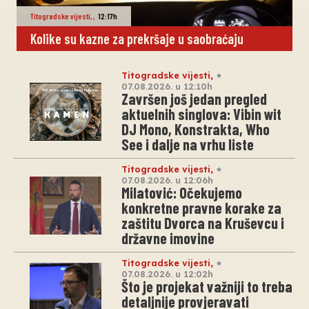
Titogradske vijesti
,
,
12:17h
Kolike su kazne za prekršaje u saobraćaju
Titogradske vijesti
,
07.08.2026. u 12:10h
Završen još jedan pregled
aktuelnih singlova: Vibin wit
DJ Mono, Konstrakta, Who
See i dalje na vrhu liste
Titogradske vijesti
,
07.08.2026. u 12:06h
Milatović: Očekujemo
konkretne pravne korake za
zaštitu Dvorca na Kruševcu i
državne imovine
Titogradske vijesti
,
07.08.2026. u 12:02h
Što je projekat važniji to treba
detaljnije provjeravati