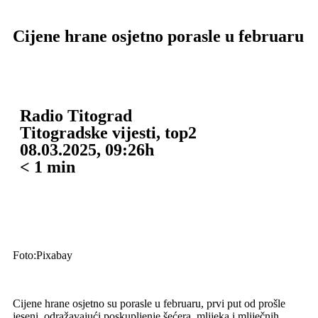
Cijene hrane osjetno porasle u februaru
Radio Titograd
Titogradske vijesti
,
top2
08.03.2025, 09:26h
< 1
min
Foto:Pixabay
Cijene hrane osjetno su porasle u februaru, prvi put od prošle
jeseni, odražavajući poskupljenje šećera, mlijeka i mliječnih