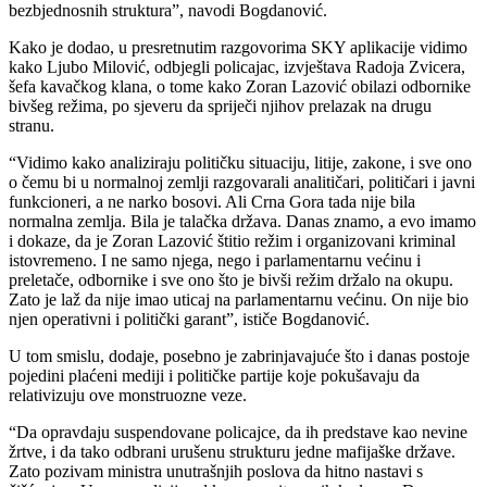
bezbjednosnih struktura”, navodi Bogdanović.
Kako je dodao, u presretnutim razgovorima SKY aplikacije vidimo
kako Ljubo Milović, odbjegli policajac, izvještava Radoja Zvicera,
šefa kavačkog klana, o tome kako Zoran Lazović obilazi odbornike
bivšeg režima, po sjeveru da spriječi njihov prelazak na drugu
stranu.
“Vidimo kako analiziraju političku situaciju, litije, zakone, i sve ono
o čemu bi u normalnoj zemlji razgovarali analitičari, političari i javni
funkcioneri, a ne narko bosovi. Ali Crna Gora tada nije bila
normalna zemlja. Bila je talačka država. Danas znamo, a evo imamo
i dokaze, da je Zoran Lazović štitio režim i organizovani kriminal
istovremeno. I ne samo njega, nego i parlamentarnu većinu i
preletače, odbornike i sve ono što je bivši režim držalo na okupu.
Zato je laž da nije imao uticaj na parlamentarnu većinu. On nije bio
njen operativni i politički garant”, ističe Bogdanović.
U tom smislu, dodaje, posebno je zabrinjavajuće što i danas postoje
pojedini plaćeni mediji i političke partije koje pokušavaju da
relativizuju ove monstruozne veze.
“Da opravdaju suspendovane policajce, da ih predstave kao nevine
žrtve, i da tako odbrani urušenu strukturu jedne mafijaške države.
Zato pozivam ministra unutrašnjih poslova da hitno nastavi s