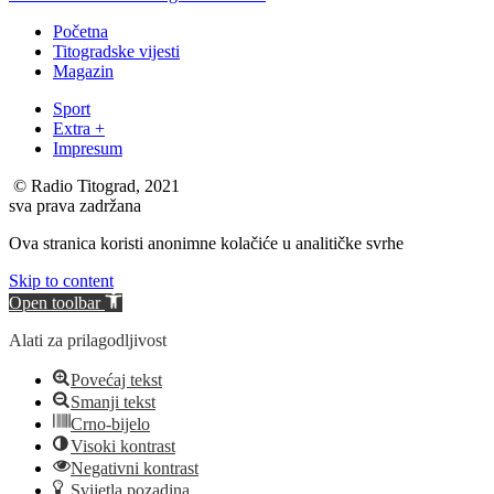
Početna
Titogradske vijesti
Magazin
Sport
Extra +
Impresum
© Radio Titograd, 2021
sva prava zadržana
Ova stranica koristi anonimne kolačiće u analitičke svrhe
Skip to content
Open toolbar
Alati za prilagodljivost
Povećaj tekst
Smanji tekst
Crno-bijelo
Visoki kontrast
Negativni kontrast
Svijetla pozadina