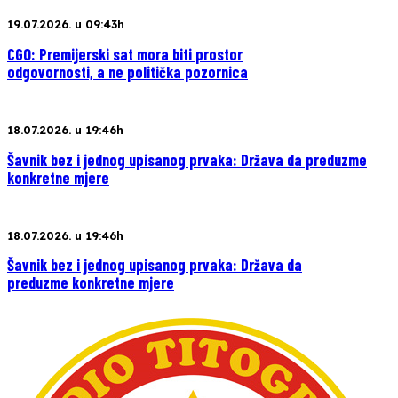
19.07.2026. u 09:43h
CGO: Premijerski sat mora biti prostor
odgovornosti, a ne politička pozornica
18.07.2026. u 19:46h
Šavnik bez i jednog upisanog prvaka: Država da preduzme
konkretne mjere
18.07.2026. u 19:46h
Šavnik bez i jednog upisanog prvaka: Država da
preduzme konkretne mjere