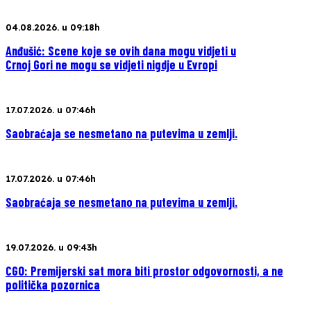
04.08.2026. u 09:18h
Anđušić: Scene koje se ovih dana mogu vidjeti u
Crnoj Gori ne mogu se vidjeti nigdje u Evropi
17.07.2026. u 07:46h
Saobraćaja se nesmetano na putevima u zemlji.
17.07.2026. u 07:46h
Saobraćaja se nesmetano na putevima u zemlji.
19.07.2026. u 09:43h
CGO: Premijerski sat mora biti prostor odgovornosti, a ne
politička pozornica