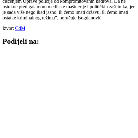
čišćenjem Uprave policije od kompromitovanih kadrova. Da ne
ustukne pred galamom medijske mašinerije i političkih zaštitnika, jer
je sada više nego ikad jasno, ili ćemo imati državu, ili ćemo imati
ostatke kriminalnog režima”, poručuje Bogdanović.
Izvor:
CdM
Podijeli na: