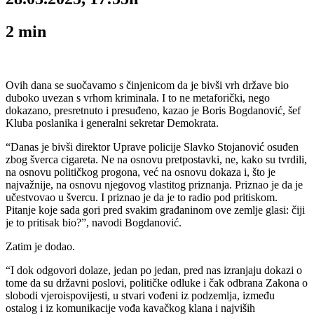
2
min
Ovih dana se suočavamo s činjenicom da je bivši vrh države bio
duboko uvezan s vrhom kriminala. I to ne metaforički, nego
dokazano, presretnuto i presuđeno, kazao je Boris Bogdanović, šef
Kluba poslanika i generalni sekretar Demokrata.
“Danas je bivši direktor Uprave policije Slavko Stojanović osuđen
zbog šverca cigareta. Ne na osnovu pretpostavki, ne, kako su tvrdili,
na osnovu političkog progona, već na osnovu dokaza i, što je
najvažnije, na osnovu njegovog vlastitog priznanja. Priznao je da je
učestvovao u švercu. I priznao je da je to radio pod pritiskom.
Pitanje koje sada gori pred svakim građaninom ove zemlje glasi: čiji
je to pritisak bio?”, navodi Bogdanović.
Zatim je dodao.
“I dok odgovori dolaze, jedan po jedan, pred nas izranjaju dokazi o
tome da su državni poslovi, političke odluke i čak odbrana Zakona o
slobodi vjeroispovijesti, u stvari vođeni iz podzemlja, između
ostalog i iz komunikacije vođa kavačkog klana i najviših