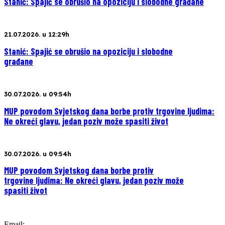
Stanić: Spajić se obrušio na opoziciju i slobodne građane
21.07.2026. u 12:29h
Stanić: Spajić se obrušio na opoziciju i slobodne
građane
30.07.2026. u 09:54h
MUP povodom Svjetskog dana borbe protiv trgovine ljudima:
Ne okreći glavu, jedan poziv može spasiti život
30.07.2026. u 09:54h
MUP povodom Svjetskog dana borbe protiv
trgovine ljudima: Ne okreći glavu, jedan poziv može
spasiti život
Email: