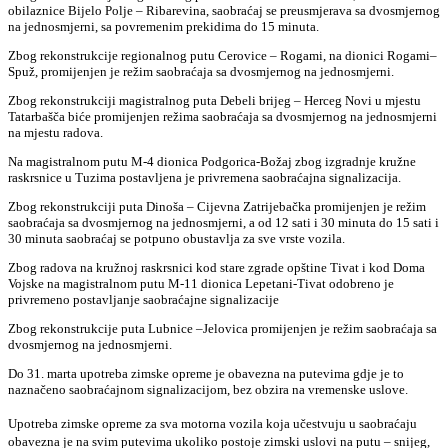
obilaznice Bijelo Polje – Ribarevina, saobraćaj se preusmjerava sa dvosmjernog
na jednosmjerni, sa povremenim prekidima do 15 minuta.
Zbog rekonstrukcije regionalnog putu Cerovice – Rogami, na dionici Rogami–
Spuž, promijenjen je režim saobraćaja sa dvosmjernog na jednosmjerni.
Zbog rekonstrukciji magistralnog puta Debeli brijeg – Herceg Novi u mjestu
Tatarbašča biće promijenjen režima saobraćaja sa dvosmjernog na jednosmjerni
na mjestu radova.
Na magistralnom putu M-4 dionica Podgorica-Božaj zbog izgradnje kružne
raskrsnice u Tuzima postavljena je privremena saobraćajna signalizacija.
Zbog rekonstrukciji puta Dinoša – Cijevna Zatrijebačka promijenjen je režim
saobraćaja sa dvosmjernog na jednosmjerni, a od 12 sati i 30 minuta do 15 sati i
30 minuta saobraćaj se potpuno obustavlja za sve vrste vozila.
Zbog radova na kružnoj raskrsnici kod stare zgrade opštine Tivat i kod Doma
Vojske na magistralnom putu M-11 dionica Lepetani-Tivat odobreno je
privremeno postavljanje saobraćajne signalizacije
Zbog rekonstrukcije puta Lubnice –Jelovica promijenjen je režim saobraćaja sa
dvosmjernog na jednosmjerni.
Do 31. marta upotreba zimske opreme je obavezna na putevima gdje je to
naznačeno saobraćajnom signalizacijom, bez obzira na vremenske uslove.
Upotreba zimske opreme za sva motorna vozila koja učestvuju u saobraćaju
obavezna je na svim putevima ukoliko postoje zimski uslovi na putu – snijeg,