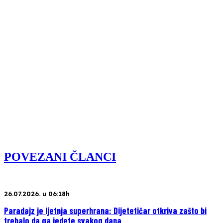
POVEZANI ČLANCI
26.07.2026. u 06:18h
Paradajz je ljetnja superhrana: Dijetetičar otkriva zašto bi
trebalo da ga jedete svakog dana