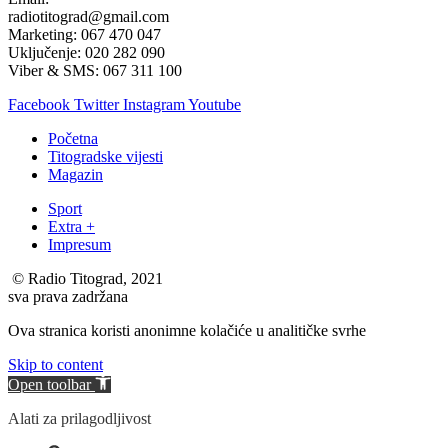
radiotitograd@gmail.com
Marketing: 067 470 047
Uključenje: 020 282 090
Viber & SMS: 067 311 100
Facebook
Twitter
Instagram
Youtube
Početna
Titogradske vijesti
Magazin
Sport
Extra +
Impresum
© Radio Titograd, 2021
sva prava zadržana
Ova stranica koristi anonimne kolačiće u analitičke svrhe
Skip to content
Open toolbar
Alati za prilagodljivost