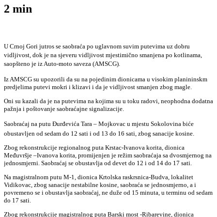
2
min
U Crnoj Gori jutros se saobraća po uglavnom suvim putevima uz dobru
vidljivost, dok je na sjeveru vidljivost mjestimično smanjena po kotlinama,
saopšteno je iz Auto-moto saveza (AMSCG).
Iz AMSCG su upozorili da su na pojedinim dionicama u visokim planininskm
predjelima putevi mokri i klizavi i da je vidljivost smanjen zbog magle.
Oni su kazali da je na putevima na kojima su u toku radovi, neophodna dodatna
pažnja i poštovanje saobraćajne signalizacije.
Saobraćaj na putu Đurđevića Tara – Mojkovac u mjestu Sokolovina biće
obustavljen od sedam do 12 sati i od 13 do 16 sati, zbog sanacije kosine.
Zbog rekonstrukcije regionalnog puta Krstac-Ivanova korita, dionica
Međuvršje –Ivanova korita, promijenjen je režim saobraćaja sa dvosmjernog na
jednosmjerni. Saobraćaj se obustavlja od devet do 12 i od 14 do 17 sati.
Na magistralnom putu M-1, dionica Krtolska raskrsnica-Budva, lokalitet
Vidikovac, zbog sanacije nestabilne kosine, saobraća se jednosmjerno, a i
povremeno se i obustavlja saobraćaj, ne duže od 15 minuta, u terminu od sedam
do 17 sati.
Zbog rekonstrukcije magistralnog puta Barski most -Ribarevine, dionica